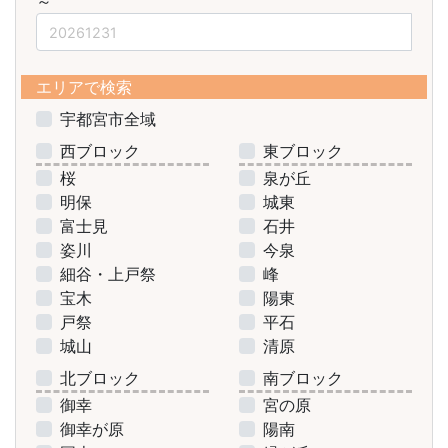
～
エリアで検索
宇都宮市全域
西ブロック
東ブロック
桜
泉が丘
明保
城東
富士見
石井
姿川
今泉
細谷・上戸祭
峰
宝木
陽東
戸祭
平石
城山
清原
北ブロック
南ブロック
御幸
宮の原
御幸が原
陽南