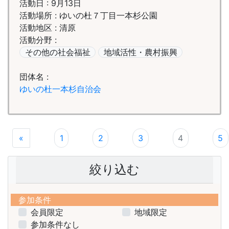
活動日 : 9月13日
活動場所 : ゆいの杜７丁目一本杉公園
活動地区 : 清原
活動分野 :
その他の社会福祉
地域活性・農村振興
団体名 :
ゆいの杜一本杉自治会
«
1
2
3
4
5
絞り込む
参加条件
会員限定
地域限定
参加条件なし