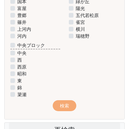
国本
緑が丘
富屋
陽光
豊郷
五代若松原
篠井
雀宮
上河内
横川
河内
瑞穂野
中央ブロック
中央
西
西原
昭和
東
錦
簗瀬
検索