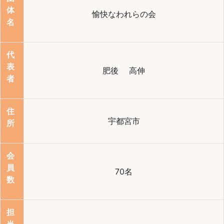
体
愉快なわれらの会
名
代
表
肥後 高伸
者
住
宇都宮市
所
会
員
70名
数
担
当