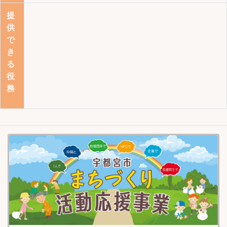
提
供
で
き
る
役
務