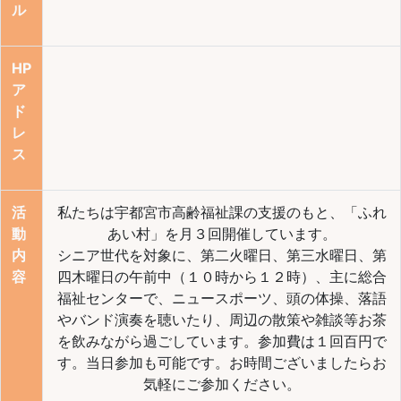
ル
HP
ア
ド
レ
ス
活
私たちは宇都宮市高齢福祉課の支援のもと、「ふれ
動
あい村」を月３回開催しています。
内
シニア世代を対象に、第二火曜日、第三水曜日、第
容
四木曜日の午前中（１０時から１２時）、主に総合
福祉センターで、ニュースポーツ、頭の体操、落語
やバンド演奏を聴いたり、周辺の散策や雑談等お茶
を飲みながら過ごしています。参加費は１回百円で
す。当日参加も可能です。お時間ございましたらお
気軽にご参加ください。