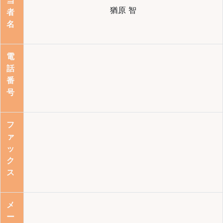
猶原 智
者
名
電
話
番
号
フ
ァ
ッ
ク
ス
メ
ー