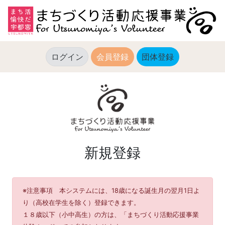
ログイン
会員登録
団体登録
(current)
新規登録
※注意事項 本システムには、18歳になる誕生月の翌月1日よ
り（高校在学生を除く）登録できます。
１８歳以下（小中高生）の方は、「まちづくり活動応援事業