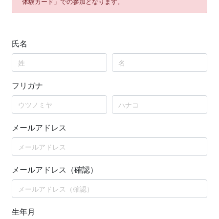
体験カード」での参加となります。
氏名
フリガナ
メールアドレス
メールアドレス（確認）
生年月