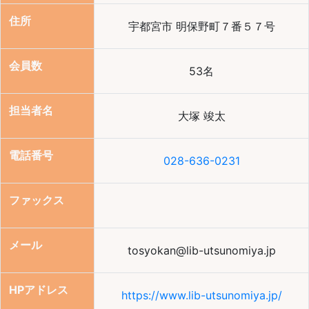
住所
宇都宮市 明保野町７番５７号
会員数
53名
担当者名
大塚 竣太
電話番号
028-636-0231
ファックス
メール
tosyokan@lib-utsunomiya.jp
HPアドレス
https://www.lib-utsunomiya.jp/