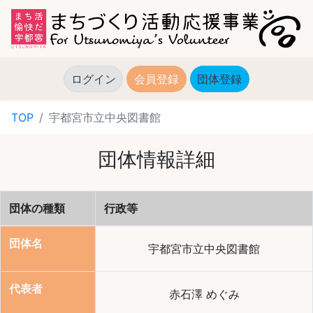
ログイン
会員登録
団体登録
(current)
TOP
宇都宮市立中央図書館
団体情報詳細
団体の種類
行政等
団体名
宇都宮市立中央図書館
代表者
赤石澤 めぐみ